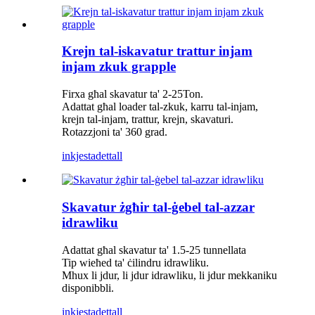
Krejn tal-iskavatur trattur injam
injam zkuk grapple
Firxa għal skavatur ta' 2-25Ton.
Adattat għal loader tal-zkuk, karru tal-injam,
krejn tal-injam, trattur, krejn, skavaturi.
Rotazzjoni ta' 360 grad.
inkjesta
dettall
Skavatur żgħir tal-ġebel tal-azzar
idrawliku
Adattat għal skavatur ta' 1.5-25 tunnellata
Tip wieħed ta' ċilindru idrawliku.
Mhux li jdur, li jdur idrawliku, li jdur mekkaniku
disponibbli.
inkjesta
dettall