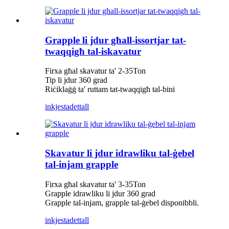
Grapple li jdur għall-issortjar tat-
twaqqigħ tal-iskavatur
Firxa għal skavatur ta' 2-35Ton
Tip li jdur 360 grad
Riċiklaġġ ta' ruttam tat-twaqqigħ tal-bini
inkjesta
dettall
Skavatur li jdur idrawliku tal-ġebel
tal-injam grapple
Firxa għal skavatur ta' 3-35Ton
Grapple idrawliku li jdur 360 grad
Grapple tal-injam, grapple tal-ġebel disponibbli.
inkjesta
dettall