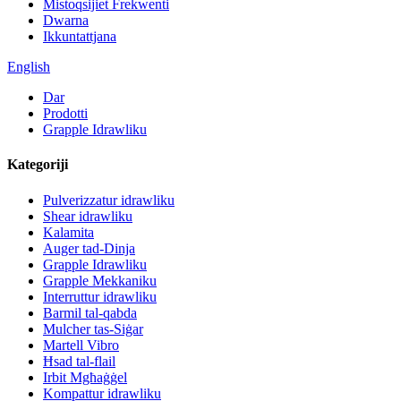
Mistoqsijiet Frekwenti
Dwarna
Ikkuntattjana
English
Dar
Prodotti
Grapple Idrawliku
Kategoriji
Pulverizzatur idrawliku
Shear idrawliku
Kalamita
Auger tad-Dinja
Grapple Idrawliku
Grapple Mekkaniku
Interruttur idrawliku
Barmil tal-qabda
Mulcher tas-Siġar
Martell Vibro
Ħsad tal-flail
Irbit Mgħaġġel
Kompattur idrawliku