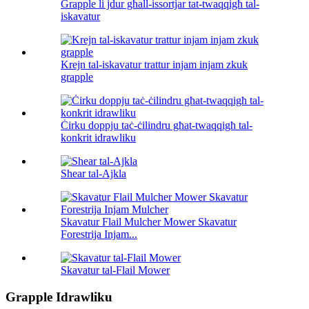
Grapple li jdur għall-issortjar tat-twaqqigħ tal-
iskavatur
Krejn tal-iskavatur trattur injam injam zkuk
grapple
Ċirku doppju taċ-ċilindru għat-twaqqigħ tal-
konkrit idrawliku
Shear tal-Ajkla
Skavatur Flail Mulcher Mower Skavatur
Forestrija Injam...
Skavatur tal-Flail Mower
Grapple Idrawliku