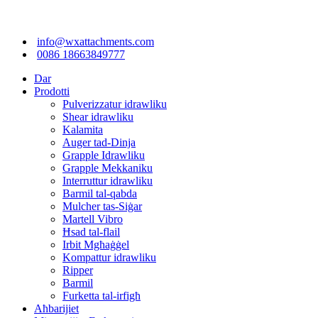
info@wxattachments.com
0086 18663849777
Dar
Prodotti
Pulverizzatur idrawliku
Shear idrawliku
Kalamita
Auger tad-Dinja
Grapple Idrawliku
Grapple Mekkaniku
Interruttur idrawliku
Barmil tal-qabda
Mulcher tas-Siġar
Martell Vibro
Ħsad tal-flail
Irbit Mgħaġġel
Kompattur idrawliku
Ripper
Barmil
Furketta tal-irfigħ
Aħbarijiet