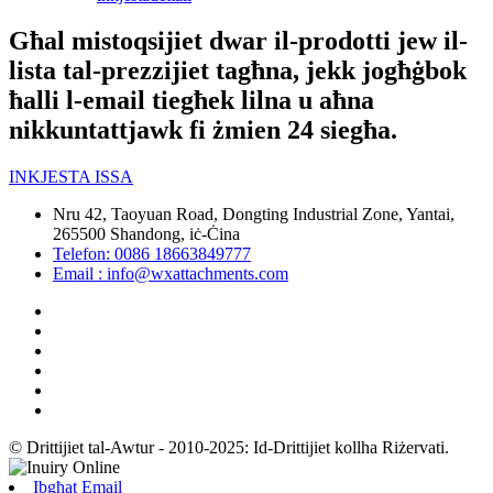
Għal mistoqsijiet dwar il-prodotti jew il-
lista tal-prezzijiet tagħna, jekk jogħġbok
ħalli l-email tiegħek lilna u aħna
nikkuntattjawk fi żmien 24 siegħa.
INKJESTA ISSA
Nru 42, Taoyuan Road, Dongting Industrial Zone, Yantai,
265500 Shandong, iċ-Ċina
Telefon: 0086 18663849777
Email : info@wxattachments.com
© Drittijiet tal-Awtur - 2010-2025: Id-Drittijiet kollha Riżervati.
Ibgħat Email