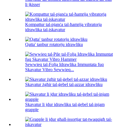
li jkisser
Kompattur tal-pjanċa tal-ħamrija vibratorja
idrawlika tal-iskavatur
Qatta' tanbur rotatorju idrawliku
Sewwieq tal-Folja Idrawlika Immuntata fuq
Skavatur Vibro Sewwieq...
Skavatur żgħir tal-ġebel tal-azzar idrawliku
Skavatur li jdur idrawliku tal-ġebel tal-injam
grapple